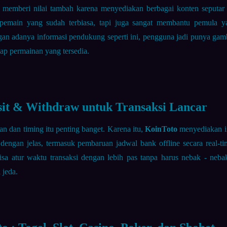
 memberi nilai tambah karena menyediakan berbagai konten seputar
emain yang sudah terbiasa, tapi juga sangat membantu pemula y
gan adanya informasi pendukung seperti ini, pengguna jadi punya gam
ap permainan yang tersedia.
sit & Withdraw untuk Transaksi Lancar
tan dan timing itu penting banget. Karena itu,
KoinToto
menyediakan i
engan jelas, termasuk pembaruan jadwal bank offline secara real-t
bisa atur waktu transaksi dengan lebih pas tanpa harus nebak - neb
 jeda.