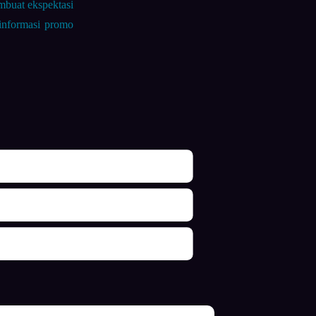
mbuat ekspektasi
 informasi promo