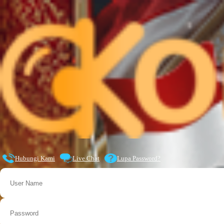
Hubungi Kami
Live Chat
Lupa Password?