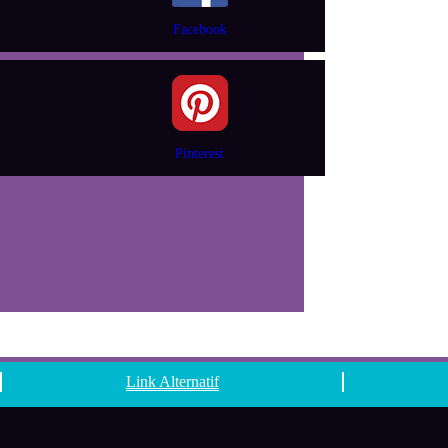
Facebook
Pinterest
Link Alternatif