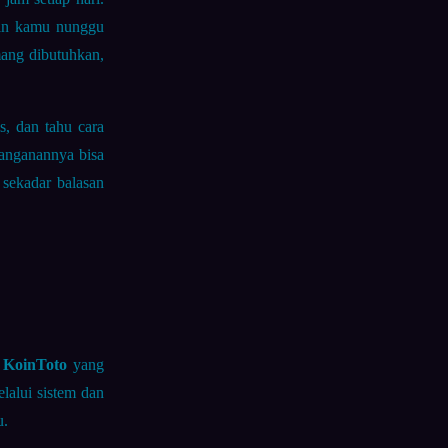
ikin kamu nunggu
mang dibutuhkan,
s, dan tahu cara
nanganannya bisa
 sekadar balasan
 KoinToto
yang
lalui sistem dan
u.