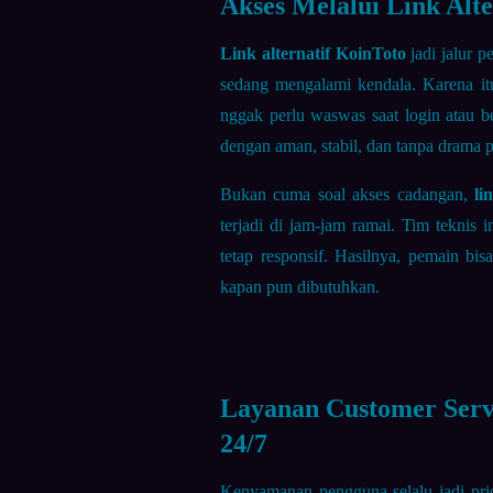
Akses Melalui Link Alte
Link alternatif KoinToto
jadi jalur p
sedang mengalami kendala. Karena itu
nggak perlu waswas saat login atau b
dengan aman, stabil, dan tanpa drama p
Bukan cuma soal akses cadangan,
li
terjadi di jam-jam ramai. Tim teknis
tetap responsif. Hasilnya, pemain bi
kapan pun dibutuhkan.
Layanan Customer Serv
24/7
Kenyamanan pengguna selalu jadi pri